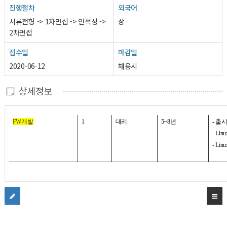
진행절차
외국어
서류전형 -> 1차면접 -> 인적성 ->
상
2차면접
접수일
마감일
2020-06-12
채용시
상세정보
FW
개발
1
대리
5~8
년
-
출시
- Lin
- Li