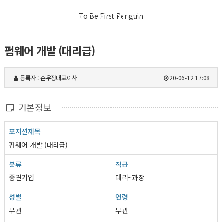
FOR CANDIDATES
To Be First Penguin
펌웨어 개발 (대리급)
등록자 : 손우정대표이사
20-06-12 17:08
기본정보
포지션제목
펌웨어 개발 (대리급)
분류
직급
중견기업
대리~과장
성별
연령
무관
무관