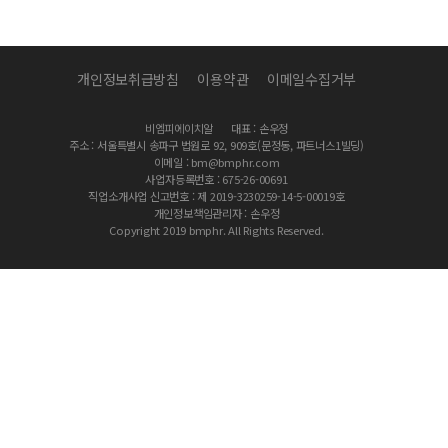
개인정보취급방침
이용약관
이메일수집거부
비엠피에이치알
대표 : 손우정
주소 : 서울특별시 송파구 법원로 92, 909호(문정동, 파트너스1빌딩)
이메일 : bm@bmphr.com
사업자등록번호 : 675-26-00691
직업소개사업 신고번호 : 제 2019-3230259-14-5-00019호
개인정보책임관리자 : 손우정
Copyright 2019 bmphr. All Rights Reserved.