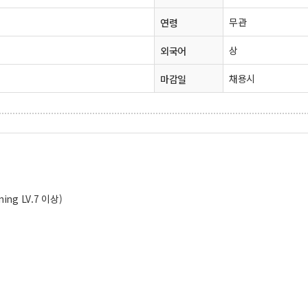
무관
연령
상
외국어
채용시
마감일
ning LV.7 이상)