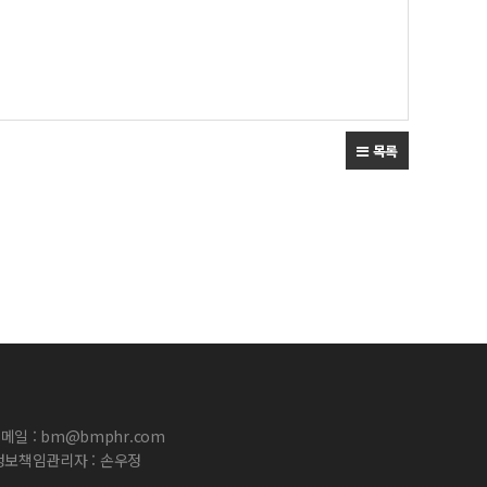
목록
메일 : bm@bmphr.com
보책임관리자 : 손우정