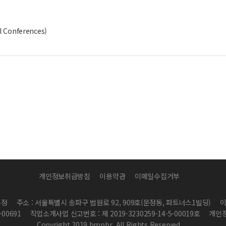
t'l Conferences)
개인정보취급방침
이용약관
이메일수집거부
우정
주소 : 서울특별시 송파구 법원로 92, 909호(문정동, 파트너스1빌딩)
이
00691
직업소개사업 신고번호 : 제 2019-3230259-14-5-00019호
개인정
Copyright 2019 bmphr. All Rights Reserved.